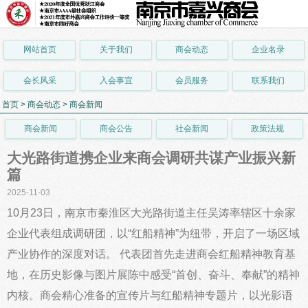
网站首页
关于我们
商会动态
企业名录
会长风采
入会事宜
会员服务
联系我们
首页
>
商会动态
>
商会新闻
商会新闻
商会公告
社会新闻
政策法规
大光路街道携企业来商会调研共谋产业振兴新
篇
2025-11-03
10月23日，南京市秦淮区大光路街道主任吴涛率辖区十余家
企业代表组成调研团，以“红船精神”为纽带，开启了一场区域
产业协作的深度对话。 代表团首先走进商会红船精神教育基
地，在历史影像与图片展陈中感受“首创、奋斗、奉献”的精神
内核。商会精心准备的宣传片与红船精神专题片，以光影语