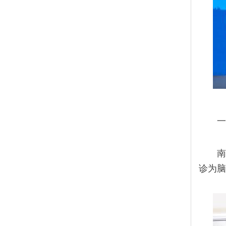
一
诊为脑