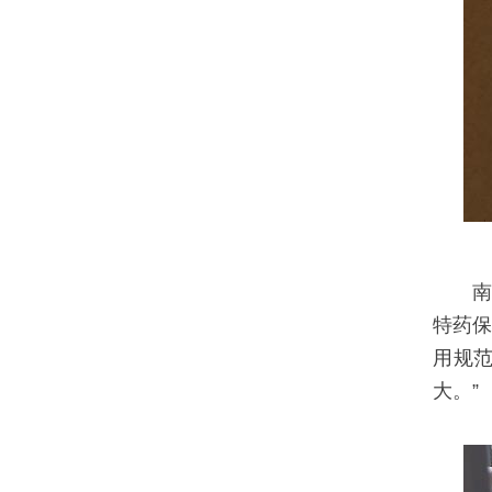
特药
用规范
大。”