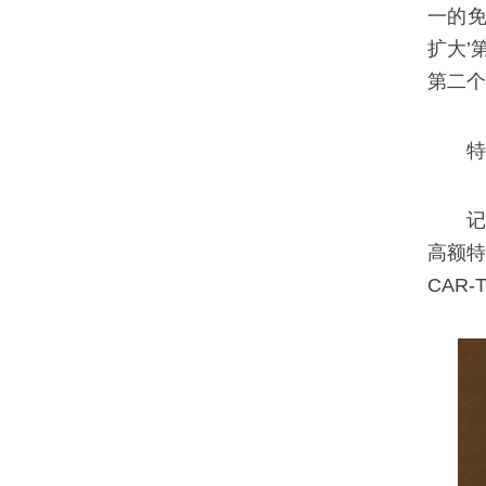
一的免
扩大’
第二个
特
记
高额特
CAR